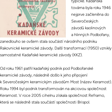
typické. Kadaňská
továrna byla roku 1946
nejprve začleněna do
Severočeských
závodů kaolinových
a hlinných Podbořany,
zanedlouho se ovšem stala součástí národního podniku
Rakovnické keramické závody. Další transformací (1950) vznikly
samostatné Kadaňské keramické závody (KKZ).
Od roku 1961 patřil kadaňský podnik pod Podbořanské
keramické závody, následně došlo k jeho připojení
k Severočeským keramickým závodům Most (název Keramost).
Roku 1994 byl podnik transformován na akciovou společnost
Keramost. V roce 2005 cihelnu získala společnost Reframo,
která se následně stala součástí společnosti Brispol.