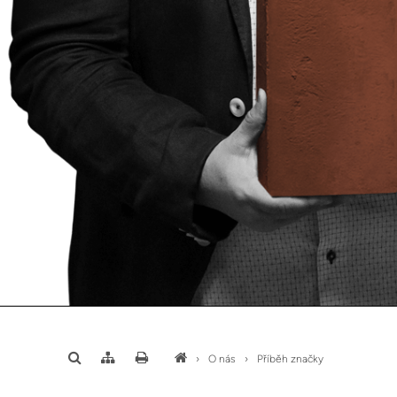
›
O nás
›
Příběh značky