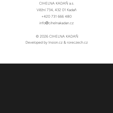
CIHELNA KADAŇ a.s.
Věžní 734, 432 01 Kadaň
+420 731 666 480
info
cihelnakadan.cz
© 2026 CIHELNA KADAŇ
Developed by Insion.cz
&
roreczech.cz