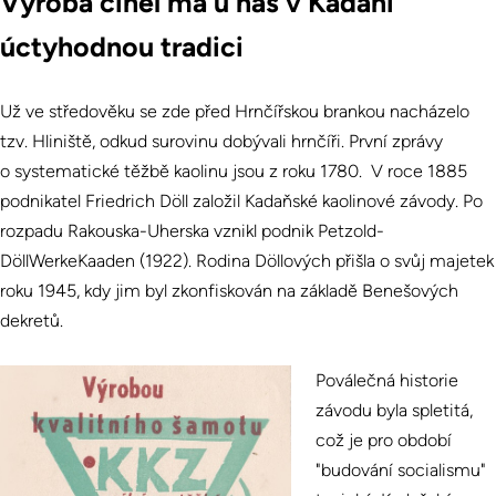
Výroba cihel má u nás v Kadani
úctyhodnou tradici
Už ve středověku se zde před Hrnčířskou brankou nacházelo
tzv. Hliniště, odkud surovinu dobývali hrnčíři. První zprávy
o systematické těžbě kaolinu jsou z roku 1780. V roce 1885
podnikatel Friedrich Döll založil Kadaňské kaolinové závody. Po
rozpadu Rakouska-Uherska vznikl podnik Petzold-
DöllWerkeKaaden (1922). Rodina Döllových přišla o svůj majetek
roku 1945, kdy jim byl zkonfiskován na základě Benešových
dekretů.
Poválečná historie
závodu byla spletitá,
což je pro období
"budování socialismu"