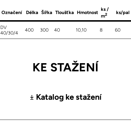
ks /
Označení
Délka
Šířka
Tloušťka
Hmotnost
ks/pal
2
m
DV
400
300
40
10,10
8
60
40/30/4
KE STAŽENÍ
Katalog ke stažení