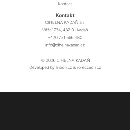
Kontakt
Kontakt
CIHELNA KADAŇ a.s.
Věžní 734, 432 01 Kadaň
+420 731 666 480
info
cihelnakadan.cz
© 2026 CIHELNA KADAŇ
Developed by Insion.cz
&
roreczech.cz