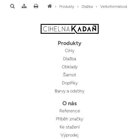
›
Produkty
›
Dlažba
›
Velkoformátová
Produkty
Cihly
Dlažba
Obklady
Šamot
Doplňky
Barvy a odstíny
O nás
Reference
Příběh značky
Ke stažení
Výprodej