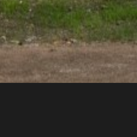
Arnoldova vila v Brně je vlastní vila stavitele Josefa Arnolda,
který si ji nechal postavit v roce 1862 na svazích Černých Polí
nad lužáneckým parkem, v nejstarší vilové kolonii v Brně. V roce
2021 byla započata rekonstrukce a my jsme byli součástí. Ve
vstupním vestibulu můžete najít hexagonovou dlažbu
v odstínech oranž a rubín.