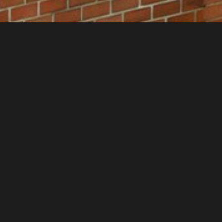
Při rekonstrukci kostela byly použity naše