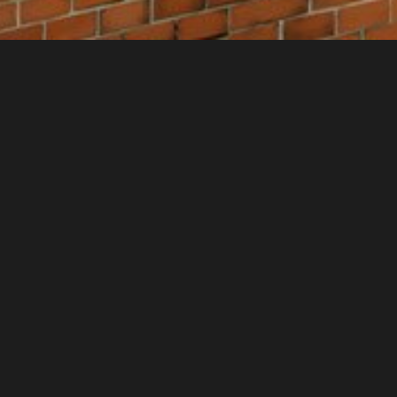
 fasádní pásky oranžové barvy.