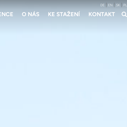
|
|
|
DE
EN
SK
PL
ENCE
O NÁS
KE STAŽENÍ
KONTAKT