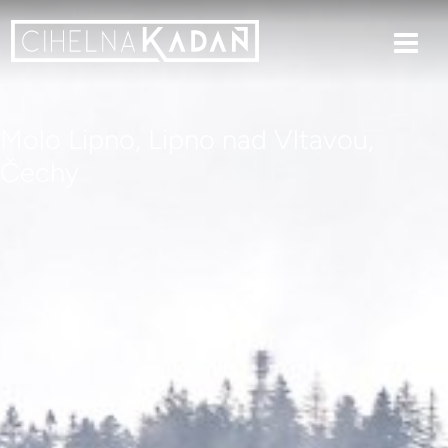
Molo Lipno, Lipno nad Vltavou,
Čechy