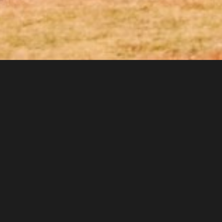
Lipenská přehrada má nový unikát, nejdelší jezerní molo ve
střední Evropě, které se nachází nedaleko přístavu Marina Lipno
v Lipně nad Vltavou. Na jedinečné 150 metrů dlouhé molo
navazuje unikátní restaurace s celoročním provozem a letní
terasou. V interiéru restaurace je vidět stěna z vínovek naši
výroby.