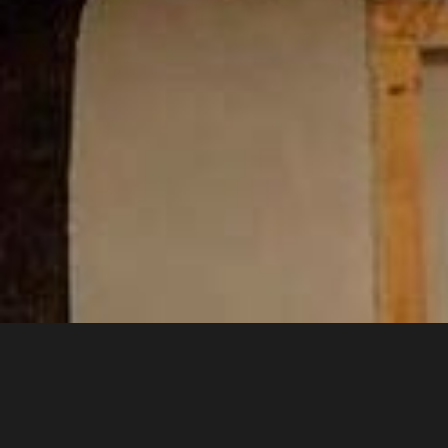
Na několika domech v areálu Pražského hradu byly použity naše
nízko nasákavé kameninové desky jako zákryty komínových
stříšek, stejně jako mrazuvzdorné cihly pro opravu hradebního